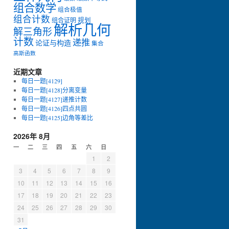
组合数学
组合极值
组合计数
组合证明
规划
解析几何
解三角形
计数
递推
论证与构造
集合
高斯函数
近期文章
每日一题[4129]
每日一题[4128]分离变量
每日一题[4127]递推计数
每日一题[4126]四点共圆
7
,
7
,
4
,
4
)
,
每日一题[4125]边角等差比
2026年 8月
一
二
三
四
五
六
日
1
2
3
4
5
6
7
8
9
10
11
12
13
14
15
16
6
,
6
,
6
,
6
)
,
17
18
19
20
21
22
23
24
25
26
27
28
29
30
31