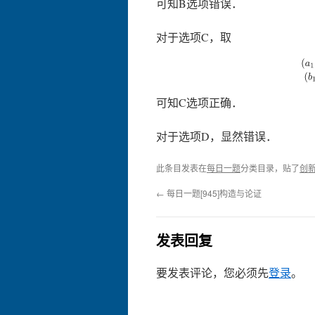
可知B选项错误．
对于选项C，取
(
a
1
,
可知C选项正确．
对于选项D，显然错误．
此条目发表在
每日一题
分类目录，贴了
创
←
每日一题[945]构造与论证
发表回复
要发表评论，您必须先
登录
。