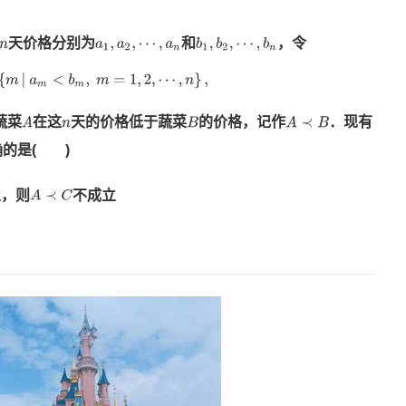
天价格分别为
和
，令
n
b
1
,
b
2
,
⋯
,
b
n
a
1
,
a
2
,
⋯
,
a
n
M
=
{
m
|
a
m
<
b
m
,
m
=
1
,
2
,
⋯
,
n
}
,
蔬菜
在这
天的价格低于蔬菜
的价格，记作
．
现有
A
B
A
≺
B
n
的是( )
立，则
不成立
A
≺
C
立