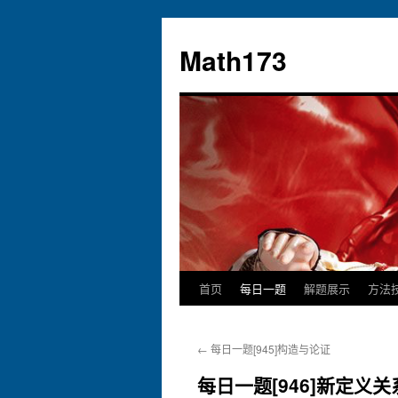
跳
至
Math173
正
文
首页
每日一题
解题展示
方法
←
每日一题[945]构造与论证
每日一题[946]新定义关