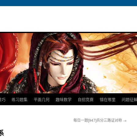
技巧
练习题集
平面几何
趣味数学
自招竞赛
错在哪里
问题征
每日一题[947]兵分三路证对称
→
系