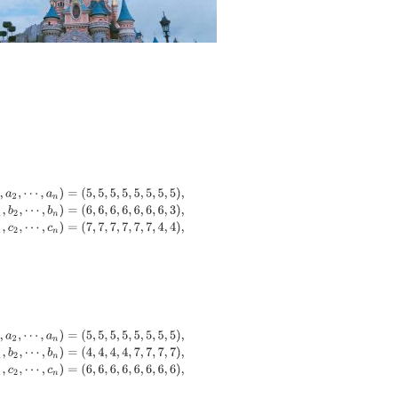
a
2
,
⋯
,
a
n
)
=
(
5
,
5
,
5
,
5
,
5
,
5
,
5
,
5
)
,
(
b
1
,
b
2
,
⋯
,
b
n
)
=
(
6
,
6
,
6
,
6
,
6
,
6
,
6
,
3
)
,
(
c
1
,
c
2
,
⋯
,
c
n
)
=
(
7
,
7
,
7
,
7
,
a
2
,
⋯
,
a
n
)
=
(
5
,
5
,
5
,
5
,
5
,
5
,
5
,
5
)
,
(
b
1
,
b
2
,
⋯
,
b
n
)
=
(
4
,
4
,
4
,
4
,
7
,
7
,
7
,
7
)
,
(
c
1
,
c
2
,
⋯
,
c
n
)
=
(
6
,
6
,
6
,
6
,