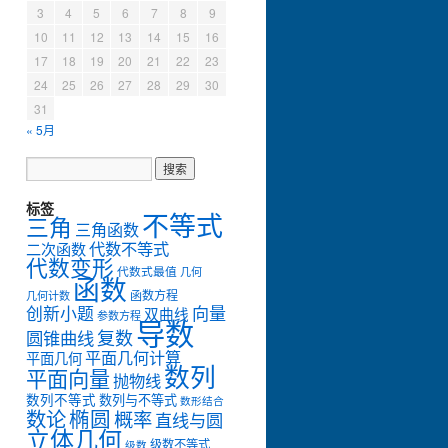
3
4
5
6
7
8
9
10
11
12
13
14
15
16
17
18
19
20
21
22
23
24
25
26
27
28
29
30
31
« 5月
标签
不等式
三角
三角函数
代数不等式
二次函数
代数变形
代数式最值
几何
函数
函数方程
几何计数
创新小题
向量
双曲线
参数方程
导数
复数
圆锥曲线
平面几何计算
平面几何
数列
平面向量
抛物线
数列不等式
数列与不等式
数形结合
数论
椭圆
概率
直线与圆
立体几何
级数不等式
级数