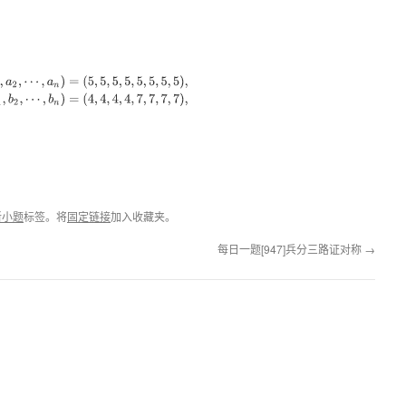
a
2
,
⋯
,
a
n
)
=
(
5
,
5
,
5
,
5
,
5
,
5
,
5
,
5
)
,
(
b
1
,
b
2
,
⋯
,
b
n
)
=
(
4
,
4
,
4
,
4
,
7
,
7
,
7
,
7
)
,
新小题
标签。将
固定链接
加入收藏夹。
每日一题[947]兵分三路证对称
→