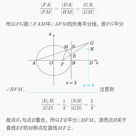
|
F
A
|
|
F
M
|
=
|
D
A
|
|
H
M
|
=
|
G
A
|
|
G
M
|
,
所以
是
中
的外角平分线，即
平分
F
G
F
G
△
F
A
M
∠
A
F
M
．
注意到
∠
B
F
M
|
E
1
B
|
|
G
D
|
=
1
3
,
|
N
B
|
|
G
D
|
=
2
3
,
故点
与点
重合，所以
平分
，进而点
关于
E
1
E
F
E
B
∠
B
F
M
直线
的对称点在直线
上．
E
F
M
F