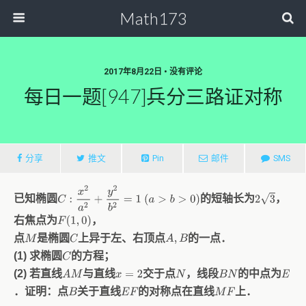
Math173
2017年8月22日 • 没有评论
每日一题[947]兵分三路证对称
分享
推文
Pin
邮件
SMS
C
:
x
2
a
2
+
y
2
b
2
=
1
(
a
>
b
>
0
)
2
3
已知椭圆
的短轴长为
，
右焦点为
，
F
(
1
,
0
)
点
是椭圆
上异于左、右顶点
的一点．
A
,
B
M
C
(1) 求椭圆
的方程；
C
(2) 若直线
与直线
交于点
，线段
的中点为
A
M
x
=
2
N
B
N
E
．证明：点
关于直线
的对称点在直线
上．
B
E
F
M
F