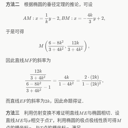
方法二
根据椭圆的垂径定理的推论，可设
A
M
:
x
=
1
k
y
−
2
,
B
M
:
x
=
−
4
k
3
y
+
2
,
于是可得
M
(
6
−
8
k
2
3
+
4
k
2
,
12
k
3
+
4
k
2
)
,
因此直线
的斜率为
M
F
12
k
3
+
4
k
2
6
−
8
k
2
3
+
4
k
2
−
1
=
4
k
1
−
4
k
2
=
2
⋅
(
2
k
)
1
−
(
2
k
)
2
,
而直线
的斜率为
，因此命题得证．
E
F
2
k
方法三
利用仿射变换不难证明直线
与椭圆相切．设
M
E
直线
与
相交于点
，利用椭圆的极点极线性质可得
M
E
x
T
M
点的横坐标
与
点的横坐标
满足