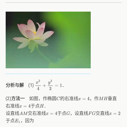
x
2
4
+
y
2
3
=
1
(1)
．
分析与解
(2)
如图，作椭圆
的右准线
，作
垂直
方法一
C
x
=
4
M
H
右准线
于点
．
x
=
4
H
设直线
交右准线
于点
，设直线
交直线
A
M
x
=
4
G
F
G
x
=
2
于点
，因为
E
1