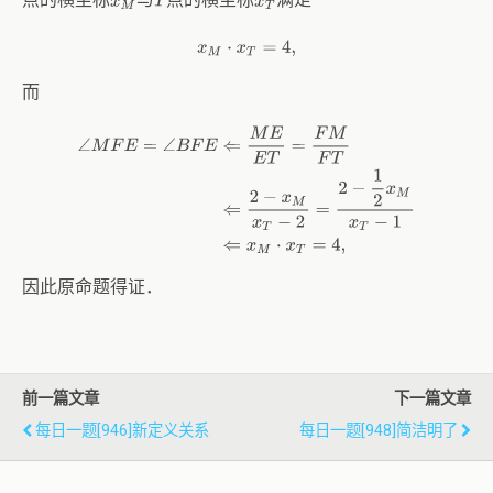
x
M
T
x
T
x
M
⋅
x
T
=
4
,
而
∠
M
F
E
=
∠
B
F
E
⇐
M
E
E
T
=
F
M
F
T
⇐
2
−
x
M
x
T
−
2
=
2
−
1
2
x
M
x
T
−
1
⇐
x
M
⋅
因此原命题得证．
前一篇文章
下一篇文章
每日一题[946]新定义关系
每日一题[948]简洁明了