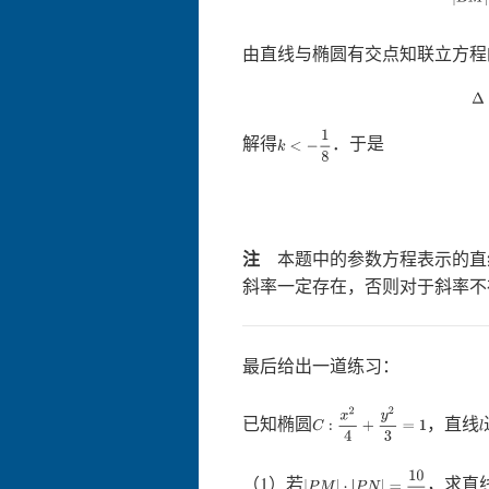
由直线与椭圆有交点知联立方程
k
<
−
1
8
解得
．于是
本题中的参数方程表示的直
注
斜率一定存在，否则对于斜率不
最后给出一道练习：
C
:
x
2
4
+
y
2
3
=
1
已知椭圆
，直线
l
|
P
M
|
⋅
|
P
N
|
=
10
7
（1）若
，求直