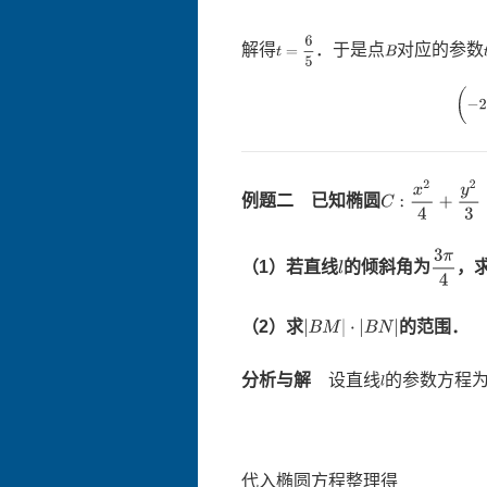
t
=
6
5
解得
．于是点
对应的参数
B
C
:
x
2
4
+
y
2
3
=
1
例题二 已知椭圆
3
π
4
（1）若直线
的倾斜角为
，
l
（2）求
的范围．
|
B
M
|
⋅
|
B
N
|
设直线
的参数方程
分析与解
l
代入椭圆方程整理得