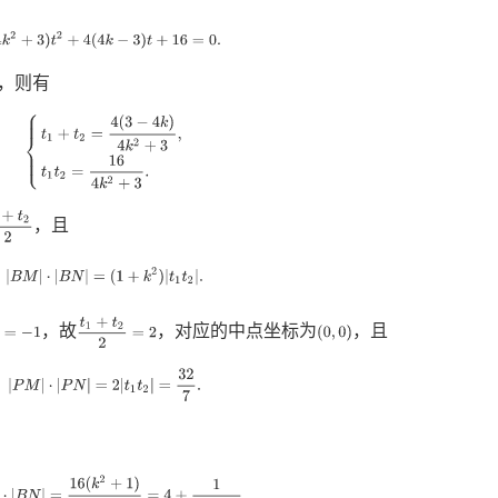
(
4
k
2
+
3
)
t
2
+
4
(
4
k
−
3
)
t
+
16
=
0.
，则有
{
t
1
+
t
2
=
4
(
3
−
4
k
)
4
k
2
+
3
,
t
1
t
2
=
16
4
k
2
+
3
.
+
t
2
2
，且
|
B
M
|
⋅
|
B
N
|
=
(
1
+
k
2
)
|
t
1
t
2
|
.
−
1
t
1
+
t
2
2
=
2
，故
，对应的中点坐标为
，且
(
0
,
0
)
|
P
M
|
⋅
|
P
N
|
=
2
|
t
1
t
2
|
=
32
7
.
M
|
⋅
|
B
N
|
=
16
(
k
2
+
1
)
4
k
2
+
3
=
4
+
1
k
2
+
3
4
.