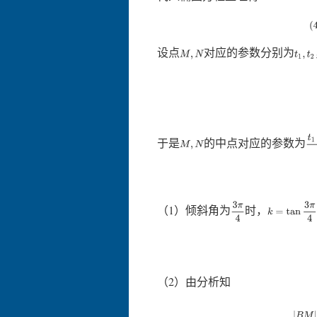
设点
对应的参数分别为
M
,
N
t
1
,
t
2
t
1
于是
的中点对应的参数为
M
,
N
3
π
4
k
=
tan
3
π
4
=
（1）倾斜角为
时，
（2）由分析知
|
B