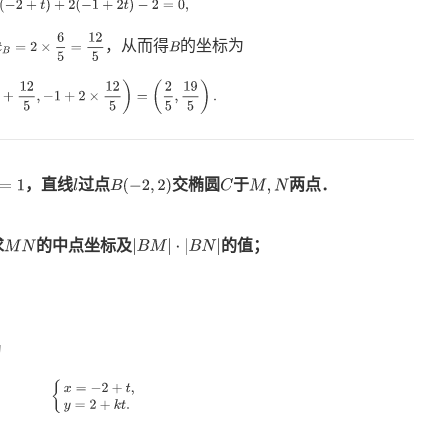
(
−
2
+
t
)
+
2
(
−
1
+
2
t
)
−
2
=
0
,
t
B
=
2
×
6
5
=
12
5
，从而得
的坐标为
B
(
−
2
+
12
5
,
−
1
+
2
×
12
5
)
=
(
2
5
,
19
5
)
.
，直线
过点
交椭圆
于
两点．
B
(
−
2
,
2
)
l
C
M
,
N
求
的中点坐标及
的值；
M
N
|
B
M
|
⋅
|
B
N
|
为
{
x
=
−
2
+
t
,
y
=
2
+
k
t
.