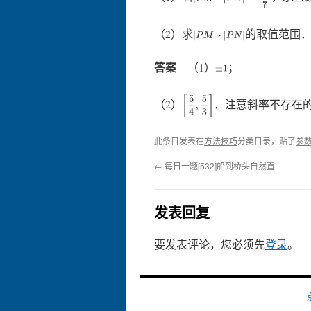
（2）求
的取值范围
|
P
M
|
⋅
|
P
N
|
（1）
；
答案
±
1
[
5
4
,
5
3
]
（2）
．注意斜率不存在
此条目发表在
方法技巧
分类目录，贴了
参
←
每日一题[532]船到桥头自然直
发表回复
要发表评论，您必须先
登录
。