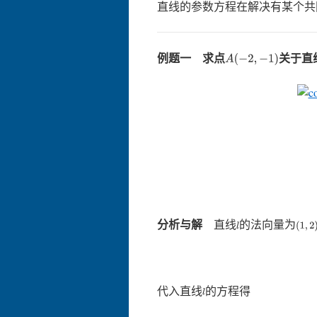
直线的参数方程在解决有某个共
例题一 求点
关于直
A
(
−
2
,
−
1
)
直线
的法向量为
分析与解
l
(
1
,
2
)
代入直线
的方程得
l