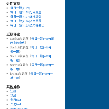
近期文章
每日一题[4129]
每日一题[4128]分离变量
每日一题[4127]递推计数
每日一题[4126]四点共圆
每日一题[4125]边角等差比
近期评论
Starfruit
发表在《
每日一题[4059]藏
起来的中点
》
Starfruit
发表在《
每日一题[4069]一
板一眼
》
Starfruit
发表在《
每日一题[4069]一
板一眼
》
Starfruit
发表在《
每日一题[4069]一
板一眼
》
krishna
发表在《
每日一题[4069]一
板一眼
》
其他操作
注册
登录
条目feed
评论feed
WordPress.org