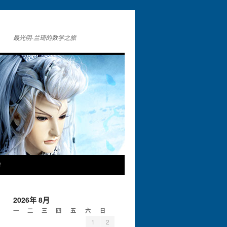
最光阴-兰琦的数学之旅
解
2026年 8月
一
二
三
四
五
六
日
1
2