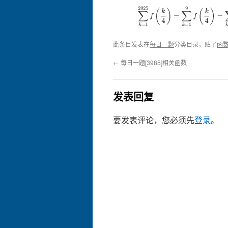
∑
k
=
1
2025
f
(
k
4
)
=
∑
k
此条目发表在
每日一题
分类目录，贴了
函
←
每日一题[3985]相关函数
发表回复
要发表评论，您必须先
登录
。