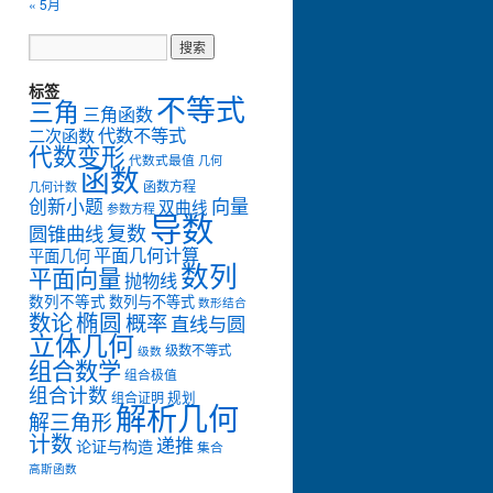
« 5月
标签
不等式
三角
三角函数
代数不等式
二次函数
代数变形
代数式最值
几何
函数
函数方程
几何计数
创新小题
向量
双曲线
参数方程
导数
复数
圆锥曲线
平面几何计算
平面几何
数列
平面向量
抛物线
数列不等式
数列与不等式
数形结合
数论
椭圆
概率
直线与圆
立体几何
级数不等式
级数
组合数学
组合极值
组合计数
组合证明
规划
解析几何
解三角形
计数
递推
论证与构造
集合
高斯函数