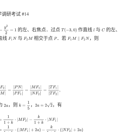
调研考试 #14
y
2
2
=
1
的左、右焦点．过点
作直线
与
的左、
T
(
−
3
,
0
)
l
C
直线
与
相交于点
．若
，则
F
1
N
F
2
M
P
F
1
M
∥
F
2
N
F
2
|
|
P
M
|
=
|
P
N
|
|
P
F
1
|
=
|
M
F
1
|
|
N
F
2
|
=
|
T
F
1
|
|
T
F
2
|
,
k
=
1
5
为
，则
，
，有
2
a
=
2
2
2
a
k
⋅
|
M
F
2
|
−
k
1
+
k
⋅
|
N
F
1
|
=
1
1
+
k
⋅
(
|
M
F
1
|
+
2
a
)
−
k
1
+
k
⋅
(
|
N
F
2
|
+
2
a
)
=
(
|
M
F
1
|
−
k
|
N
F
2
|
)
+
(
1
−