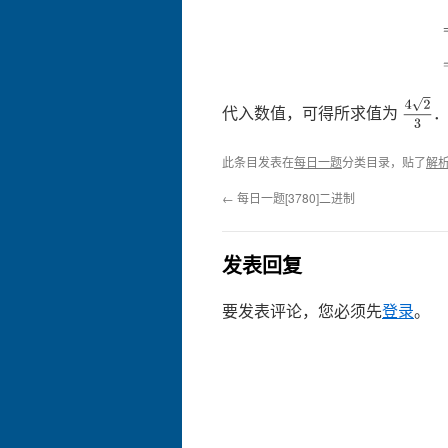
4
2
3
代入数值，可得所求值为
此条目发表在
每日一题
分类目录，贴了
解
←
每日一题[3780]二进制
发表回复
要发表评论，您必须先
登录
。