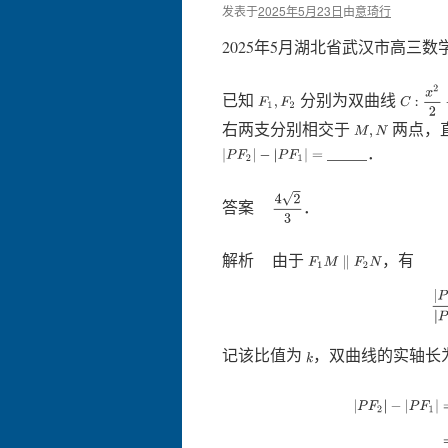
发表于
2025年5月23日
由
意琦行
2025年5月湖北省武汉市高三数学
C
:
x
2
2
−
已知
分别为双曲线
F
1
,
F
2
右两支分别相交于
两点，
M
,
N
_____．
|
P
F
2
|
−
|
P
F
1
|
=
4
2
3
答案
．
解析 由于
，有
F
1
M
∥
F
2
N
|
P
记该比值为
，双曲线的实轴长
k
|
P
F
2
|
−
|
P
F
1
|
=
1
1
+