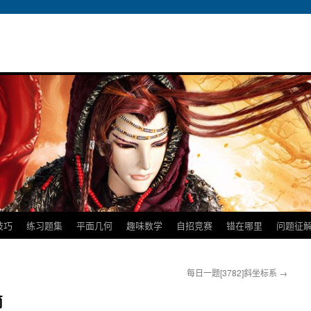
技巧
练习题集
平面几何
趣味数学
自招竞赛
错在哪里
问题征
每日一题[3782]斜坐标系
→
简