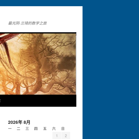
最光阴-兰琦的数学之旅
解
2026年 8月
一
二
三
四
五
六
日
1
2