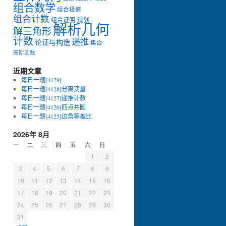
组合数学
组合极值
组合计数
组合证明
规划
解析几何
解三角形
计数
递推
论证与构造
集合
高斯函数
近期文章
每日一题[4129]
每日一题[4128]分离变量
每日一题[4127]递推计数
每日一题[4126]四点共圆
每日一题[4125]边角等差比
2026年 8月
一
二
三
四
五
六
日
1
2
3
4
5
6
7
8
9
10
11
12
13
14
15
16
17
18
19
20
21
22
23
24
25
26
27
28
29
30
31