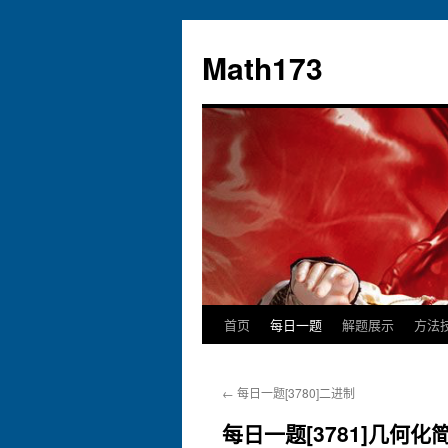
跳
至
Math173
正
文
首页
每日一题
解题展示
方法
←
每日一题[3780]二进制
每日一题[3781]几何化