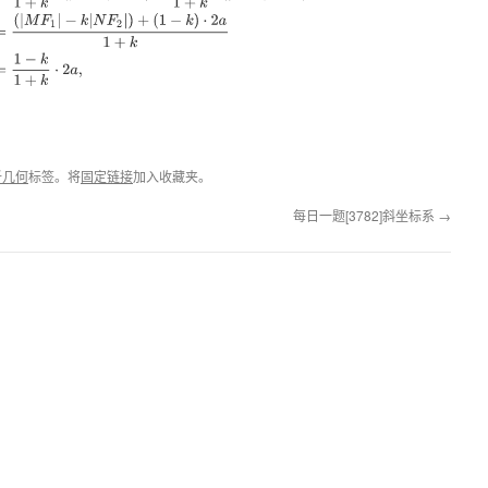
．
析几何
标签。将
固定链接
加入收藏夹。
每日一题[3782]斜坐标系
→