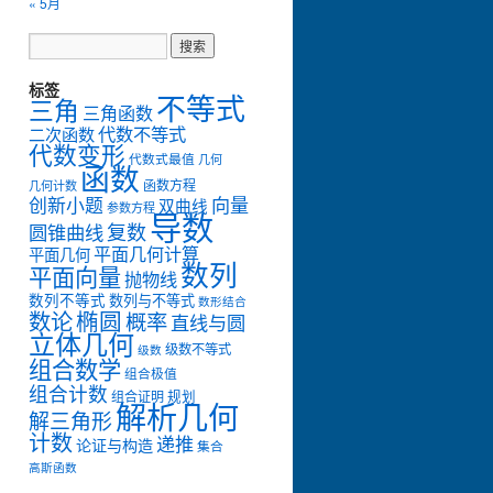
« 5月
标签
不等式
三角
三角函数
代数不等式
二次函数
代数变形
代数式最值
几何
函数
函数方程
几何计数
创新小题
向量
双曲线
参数方程
导数
复数
圆锥曲线
平面几何计算
平面几何
数列
平面向量
抛物线
数列不等式
数列与不等式
数形结合
数论
椭圆
概率
直线与圆
立体几何
级数不等式
级数
组合数学
组合极值
组合计数
组合证明
规划
解析几何
解三角形
计数
递推
论证与构造
集合
高斯函数