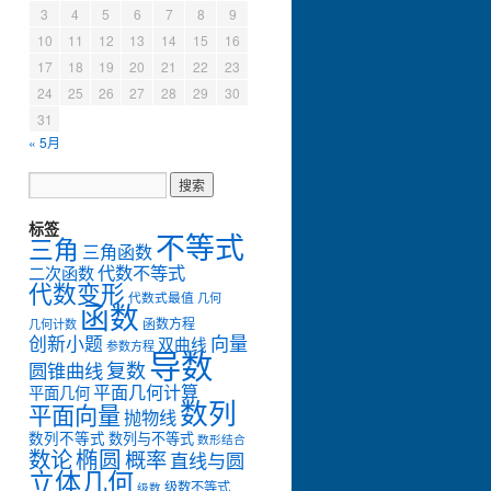
3
4
5
6
7
8
9
10
11
12
13
14
15
16
17
18
19
20
21
22
23
24
25
26
27
28
29
30
31
« 5月
标签
不等式
三角
三角函数
代数不等式
二次函数
代数变形
代数式最值
几何
函数
函数方程
几何计数
创新小题
向量
双曲线
参数方程
导数
复数
圆锥曲线
平面几何计算
平面几何
数列
平面向量
抛物线
k
)
⋅
2
a
1
+
k
=
1
−
k
1
+
k
⋅
2
a
,
数列不等式
数列与不等式
数形结合
数论
椭圆
概率
直线与圆
立体几何
级数不等式
级数