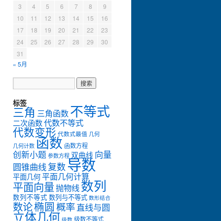
3
4
5
6
7
8
9
10
11
12
13
14
15
16
17
18
19
20
21
22
23
24
25
26
27
28
29
30
31
« 5月
标签
不等式
三角
三角函数
代数不等式
二次函数
代数变形
代数式最值
几何
函数
函数方程
几何计数
创新小题
向量
双曲线
参数方程
导数
复数
圆锥曲线
平面几何计算
平面几何
数列
平面向量
抛物线
数列不等式
数列与不等式
数形结合
数论
椭圆
概率
直线与圆
立体几何
级数不等式
级数