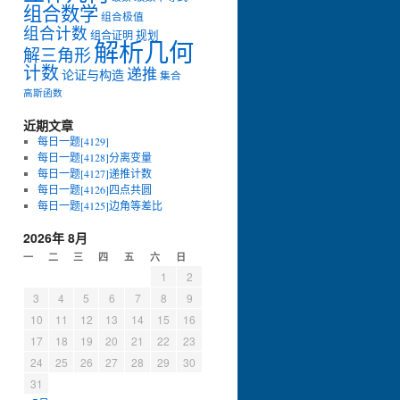
组合数学
组合极值
组合计数
组合证明
规划
解析几何
解三角形
计数
递推
论证与构造
集合
高斯函数
近期文章
每日一题[4129]
每日一题[4128]分离变量
每日一题[4127]递推计数
每日一题[4126]四点共圆
每日一题[4125]边角等差比
2026年 8月
一
二
三
四
五
六
日
1
2
3
4
5
6
7
8
9
10
11
12
13
14
15
16
17
18
19
20
21
22
23
24
25
26
27
28
29
30
31