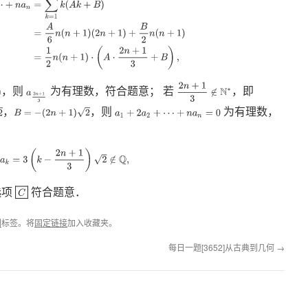
2
n
+
1
3
∉
N
∗
，则
为有理数，符合题意； 若
，即
a
2
n
+
1
3
，
，则
为有理数，
B
=
−
(
2
n
+
1
)
2
a
1
+
2
a
2
+
⋯
+
n
a
n
=
0
a
k
=
3
(
k
−
2
n
+
1
3
)
2
∉
Q
,
选项
符合题意．
C
列
标签。将
固定链接
加入收藏夹。
每日一题[3652]从古典到几何
→