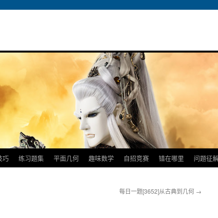
技巧
练习题集
平面几何
趣味数学
自招竞赛
错在哪里
问题征
每日一题[3652]从古典到几何
→