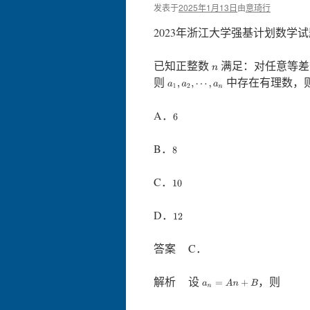
发表于
2025年1月13日
由
意琦行
2023年浙江大学强基计划数学试
已知正整数
满足：对任意等
n
则
中存在有理数，
a
1
,
a
2
,
⋯
,
a
n
A．
6
B．
8
C．
10
D．
12
答案 C．
解析 设
，则
a
n
=
A
n
+
B
a
1
+
2
a
2
+
⋯
+
n
a