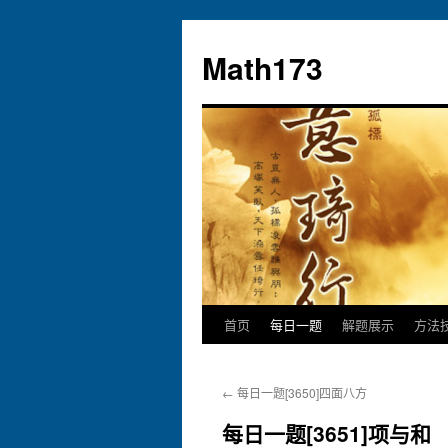
跳
至
Math173
正
文
首页
每日一题
解题展示
方法
←
每日一题[3650]四面八方
每日一题[3651]项与和