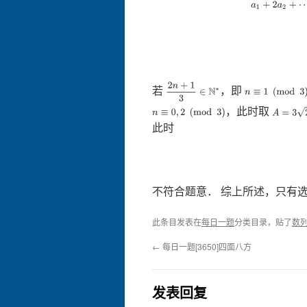
2
n
+
1
3
∈
N
∗
若
，即
n
≡
1
(
mod
3
)
，此时取
A
=
3
2
n
≡
0
,
2
(
mod
3
)
此时
不符合题意． 综上所述，只有
此条目发表在
每日一题
分类目录，贴了
数
←
每日一题[3650]四面八方
发表回复