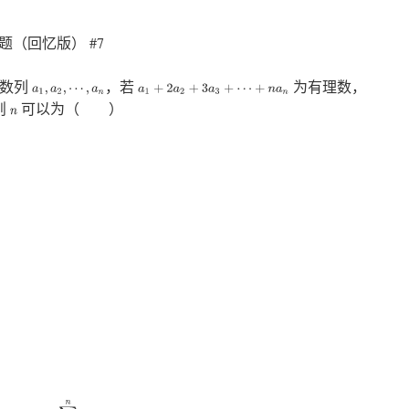
题（回忆版） #7
差数列
，若
为有理数，
a
1
,
a
2
,
⋯
,
a
n
a
1
+
2
a
2
+
3
a
3
+
⋯
+
n
a
n
则
可以为（ ）
n
n
=
∑
k
=
1
n
k
(
A
k
+
B
)
=
A
6
n
(
n
+
1
)
(
2
n
+
1
)
+
B
2
n
(
n
+
1
)
=
1
2
n
(
n
+
1
)
⋅
(
A
⋅
2
n
+
1
3
+
B
)
,