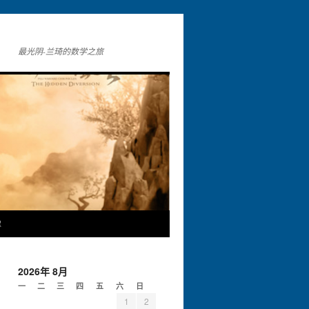
最光阴-兰琦的数学之旅
解
2026年 8月
一
二
三
四
五
六
日
1
2