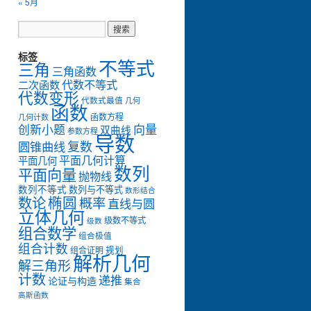
« 5月
标签
不等式
三角
三角函数
代数不等式
二次函数
代数变形
代数式最值
几何
函数
函数方程
几何计数
创新小题
向量
双曲线
参数方程
导数
复数
圆锥曲线
平面几何计算
平面几何
数列
平面向量
抛物线
数列不等式
数列与不等式
数形结合
数论
椭圆
概率
直线与圆
立体几何
级数不等式
级数
组合数学
组合极值
组合计数
组合证明
规划
解析几何
解三角形
计数
递推
论证与构造
集合
高斯函数