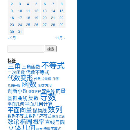
2
3
4
5
6
7
8
9
10
11
12
13
14
15
16
17
18
19
20
21
22
23
24
25
26
27
28
29
30
31
« 9月
11月 »
标签
不等式
三角
三角函数
代数不等式
二次函数
代数变形
代数式最值
几何
函数
函数方程
几何计数
创新小题
向量
双曲线
参数方程
导数
复数
圆锥曲线
平面几何计算
平面几何
数列
平面向量
抛物线
数列不等式
数列与不等式
数形结合
数论
椭圆
概率
直线与圆
立体几何
级数不等式
级数