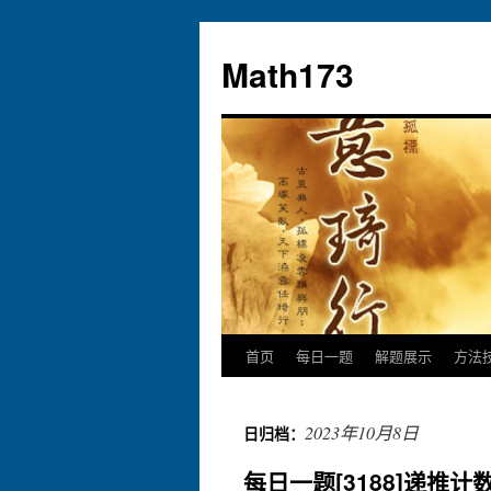
跳
至
Math173
正
文
首页
每日一题
解题展示
方法
2023年10月8日
日归档：
每日一题[3188]递推计