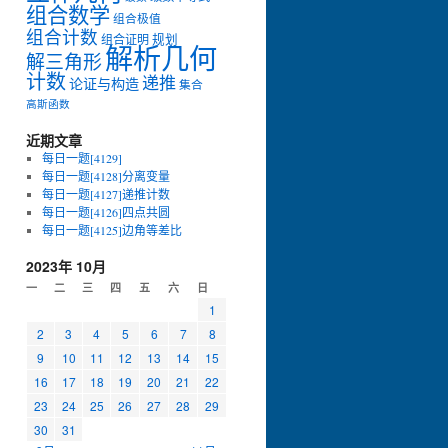
组合数学
组合极值
组合计数
组合证明
规划
解析几何
解三角形
计数
递推
论证与构造
集合
高斯函数
近期文章
每日一题[4129]
每日一题[4128]分离变量
每日一题[4127]递推计数
每日一题[4126]四点共圆
每日一题[4125]边角等差比
2023年 10月
一
二
三
四
五
六
日
1
2
3
4
5
6
7
8
9
10
11
12
13
14
15
16
17
18
19
20
21
22
23
24
25
26
27
28
29
30
31