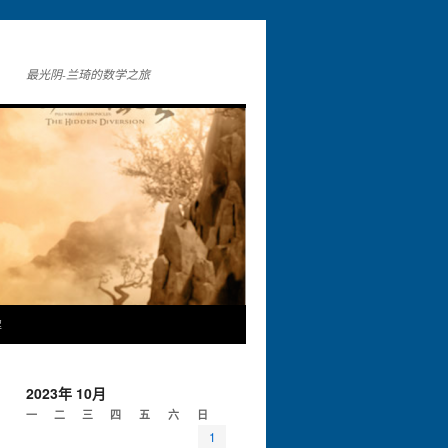
最光阴-兰琦的数学之旅
解
2023年 10月
一
二
三
四
五
六
日
1