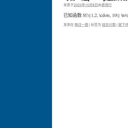
发表于
2023年10月8日
由
意琦行
已知函数 $f:\{1,2, \cdots, 10\} \to
发表在
每日一题
|
标签为
组合计数
|
留下