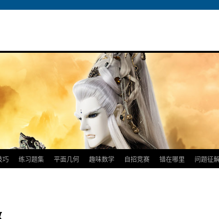
技巧
练习题集
平面几何
趣味数学
自招竞赛
错在哪里
问题征
数