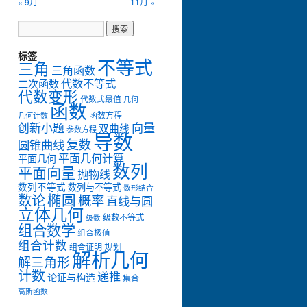
« 9月
11月 »
标签
不等式
三角
三角函数
代数不等式
二次函数
代数变形
代数式最值
几何
函数
函数方程
几何计数
创新小题
向量
双曲线
参数方程
导数
复数
圆锥曲线
平面几何计算
平面几何
数列
平面向量
抛物线
数列不等式
数列与不等式
数形结合
数论
椭圆
概率
直线与圆
立体几何
级数不等式
级数
组合数学
组合极值
组合计数
组合证明
规划
解析几何
解三角形
计数
递推
论证与构造
集合
高斯函数