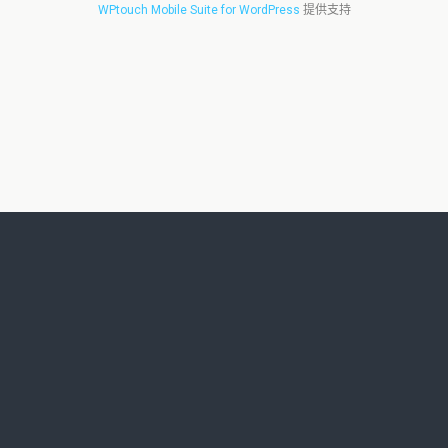
WPtouch Mobile Suite for WordPress
提供支持