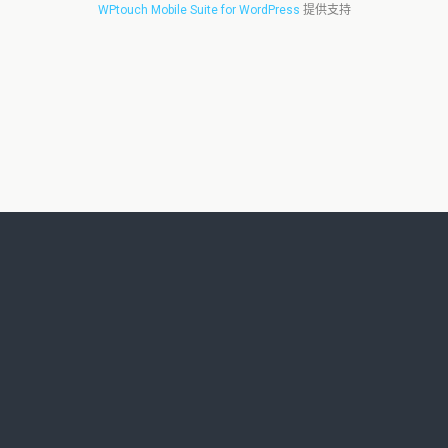
WPtouch Mobile Suite for WordPress
提供支持