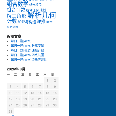
组合数学
组合极值
组合计数
组合证明
规划
解析几何
解三角形
计数
递推
论证与构造
集合
高斯函数
近期文章
每日一题[4129]
每日一题[4128]分离变量
每日一题[4127]递推计数
每日一题[4126]四点共圆
每日一题[4125]边角等差比
2026年 8月
一
二
三
四
五
六
日
1
2
3
4
5
6
7
8
9
10
11
12
13
14
15
16
17
18
19
20
21
22
23
24
25
26
27
28
29
30
31