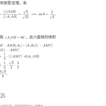
面积射影定理，有
|
=
[
△
O
A
B
]
[
△
A
1
A
B
]
=
3
15
⟹
sin
θ
=
2
5
,
，有
，此六面体的体积
∠
A
1
O
B
=
60
∘
−
A
M
B
1
A
1
]
+
[
A
1
B
1
C
1
−
A
M
C
]
=
5
[
C
1
−
A
M
C
]
=
5
⋅
1
3
⋅
[
△
A
M
C
]
⋅
d
(
A
1
,
O
B
)
=
5
⋅
1
3
⋅
3
．
D
体几何
标签。将
固定链接
加入收藏夹。