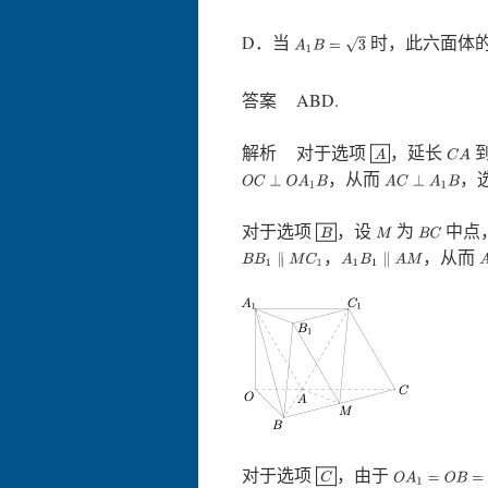
D．当
时，此六面体
A
1
B
=
3
答案 ABD.
解析 对于选项
，延长
A
C
A
，从而
，
O
C
⊥
O
A
1
B
A
C
⊥
A
1
B
对于选项
，设
为
中点
B
M
B
C
，
，从而
B
B
1
∥
M
C
1
A
1
B
1
∥
A
M
对于选项
，由于
C
O
A
1
=
O
B
=
3