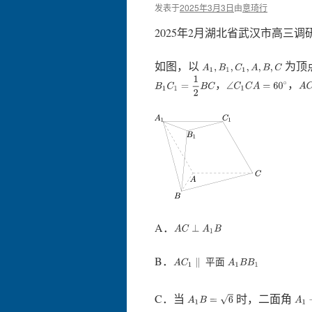
发表于
2025年3月3日
由
意琦行
2025年2月湖北省武汉市高三调研
如图，以
为顶
A
1
,
B
1
,
C
1
,
A
,
B
,
C
B
1
C
1
=
1
2
B
C
，
，
A
C
∠
C
1
C
A
=
60
∘
A．
A
C
⊥
A
1
B
B．
平
面
A
C
1
∥
平面
A
1
B
B
1
C．当
时，二面角
A
1
B
=
6
A
1
−