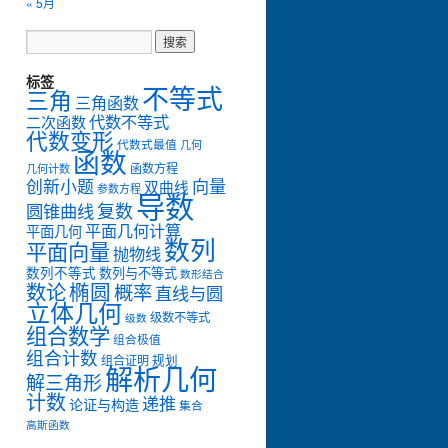
« 5月
标签
不等式
三角
三角函数
代数不等式
二次函数
代数变形
代数式最值
几何
函数
函数方程
几何计数
创新小题
向量
双曲线
参数方程
2
⋅
3
2
=
5
3
4
,
导数
复数
圆锥曲线
平面几何计算
平面几何
数列
平面向量
抛物线
数列不等式
数列与不等式
数形结合
数论
椭圆
概率
直线与圆
立体几何
级数不等式
级数
组合数学
组合极值
组合计数
组合证明
规划
解析几何
解三角形
计数
递推
论证与构造
集合
高斯函数