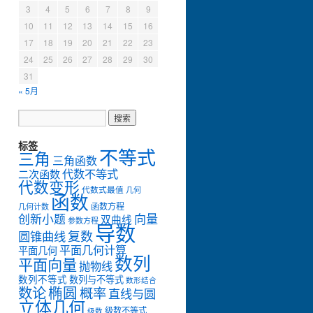
3
4
5
6
7
8
9
10
11
12
13
14
15
16
17
18
19
20
21
22
23
24
25
26
27
28
29
30
31
« 5月
标签
不等式
三角
三角函数
代数不等式
二次函数
代数变形
代数式最值
几何
函数
函数方程
几何计数
创新小题
向量
双曲线
参数方程
导数
复数
圆锥曲线
平面几何计算
平面几何
数列
平面向量
抛物线
数列不等式
数列与不等式
数形结合
数论
椭圆
概率
直线与圆
立体几何
级数不等式
级数