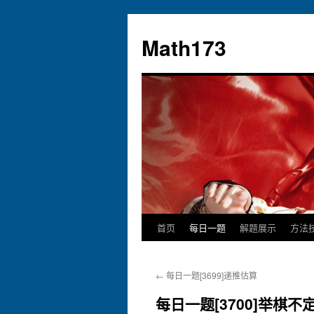
跳
至
Math173
正
文
首页
每日一题
解题展示
方法
←
每日一题[3699]递推估算
每日一题[3700]举棋不