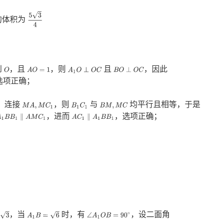
5
3
4
的体积为
到
，且
，则
且
，因此
O
A
O
=
1
A
1
O
⊥
O
C
B
O
⊥
O
C
选项正确；
，连接
，则
与
均平行且相等，于是
M
A
,
M
C
1
B
1
C
1
B
M
,
M
C
，进而
，选项正确；
A
1
B
B
1
∥
A
M
C
1
A
C
1
∥
A
1
B
B
1
，当
时，有
，设二面角
A
1
B
=
6
∠
A
1
O
B
=
90
∘