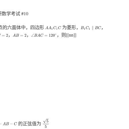
数学考试 #10
点的六面体中，四边形
为菱形，
，
A
A
1
C
1
C
B
1
C
1
∥
B
C
，
，
，则[[nn]]
=
2
A
B
=
2
∠
B
A
C
=
120
∘
5
5
的正弦值为
A
B
−
C