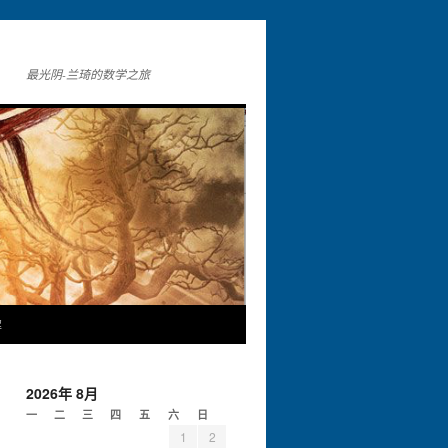
最光阴-兰琦的数学之旅
解
2026年 8月
一
二
三
四
五
六
日
1
2