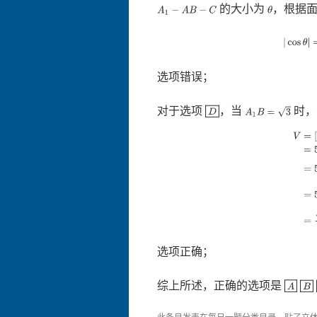
的大小为
，根据
A
1
−
A
B
−
C
θ
|
cos
θ
选项错误；
对于选项
，当
时
D
A
1
B
=
3
V
=
[
B
选项正确；
综上所述，正确的选项是
A
B
此条目发表在
每日一题
分类目录，贴了
立