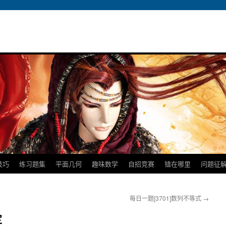
技巧
练习题集
平面几何
趣味数学
自招竞赛
错在哪里
问题征
每日一题[3701]数列不等式
→
定