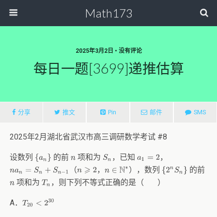
Math173
2025年3月2日 • 没有评论
每日一题[3699]递推估算
分享
推文
Pin
邮件
SMS
2025年2月湖北省武汉市高三调研数学考试 #8
设数列
的前
项和为
，已知
，
{
a
n
}
n
S
n
a
1
=
2
（
，
），数列
的前
{
2
n
S
n
}
n
a
n
=
S
n
+
S
n
−
1
n
⩾
2
n
∈
N
∗
项和为
，则下列不等式正确的是（ ）
n
T
n
A．
T
20
<
2
30