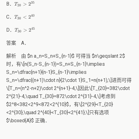
B．
T
20
>
2
35
T
30
<
2
40
C．
T
30
>
2
45
D．
答案 A．
解析 由
$
n a_n=S_n+S_{n-1}
$
可得当
$
n\geqslant 2
$
时，有
\[
n(S_n-S_{n-1})=S_n+S_{n-1}\implies
S_n=\dfrac{n+1}{n-1}S_{n-1}\implies
S_n=\dfrac{(n+1)\cdot n}{2\cdot 1}S_1=n(n+1),
\]
进而可得
\[
T_n=(n^2-n+2)\cdot 2^{n+1}-4,
\]
因此
\[
T_{20}=382\cdot
2^{21}-4,\quad T_{30}=872\cdot 2^{31}-4,
\]
考虑到
$
2^8<382<2^9<872<2^{10}
$
，有
\[
2^{29}<T_{20}
<2^{30},\quad 2^{40}<T_{30}<2^{41},
\]
只有选项
$
\boxed{A}
$
正确．