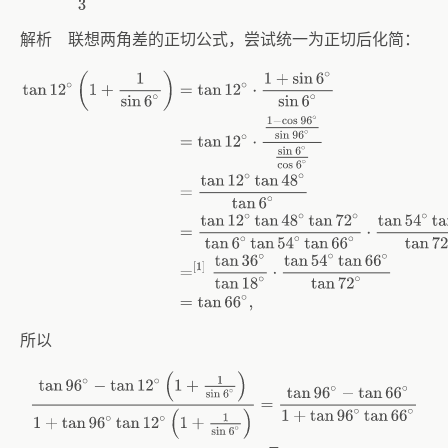
解析 联想两角差的正切公式，尝试统一为正切后化简：
tan
12
∘
(
1
+
1
sin
6
∘
)
=
tan
12
∘
⋅
1
+
sin
6
∘
sin
6
∘
=
tan
12
∘
⋅
1
−
cos
96
∘
sin
96
∘
sin
所以
tan
96
∘
−
tan
12
∘
(
1
+
1
sin
6
∘
)
1
+
tan
96
∘
tan
12
∘
(
1
+
1
sin
6
∘
)
=
tan
96
∘
−
tan
6