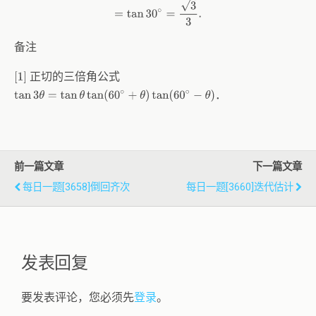
备注
正切的三倍角公式
[
1
]
．
tan
3
θ
=
tan
θ
tan
(
60
∘
+
θ
)
tan
(
60
∘
−
θ
)
前一篇文章
下一篇文章
每日一题[3658]倒回齐次
每日一题[3660]迭代估计
发表回复
要发表评论，您必须先
登录
。