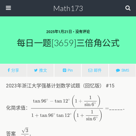
Math173
2025年1月21日 • 没有评论
每日一题[3659]三倍角公式
分享
推文
Pin
邮件
SMS
2023年浙江大学强基计划数学试题（回忆版） #15
tan
96
∘
−
tan
12
∘
(
1
+
1
sin
6
∘
)
1
+
tan
96
∘
tan
12
∘
(
1
+
1
sin
6
∘
)
=
化简求值：
_____．
3
3
答案
．