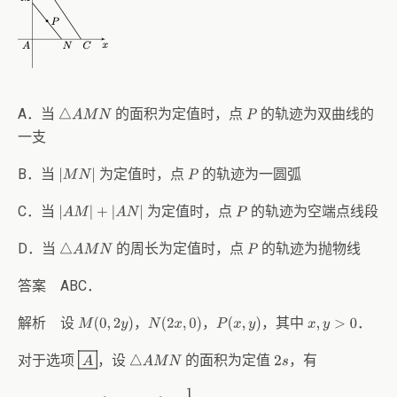
A．当
的面积为定值时，点
的轨迹为双曲线的
P
△
A
M
N
一支
B．当
为定值时，点
的轨迹为一圆弧
|
M
N
|
P
C．当
为定值时，点
的轨迹为空端点线段
|
A
M
|
+
|
A
N
|
P
D．当
的周长为定值时，点
的轨迹为抛物线
P
△
A
M
N
答案 ABC．
解析 设
，
，
，其中
．
M
(
0
,
2
y
)
N
(
2
x
,
0
)
P
(
x
,
y
)
x
,
y
>
0
A
对于选项
，设
的面积为定值
，有
2
s
△
A
M
N