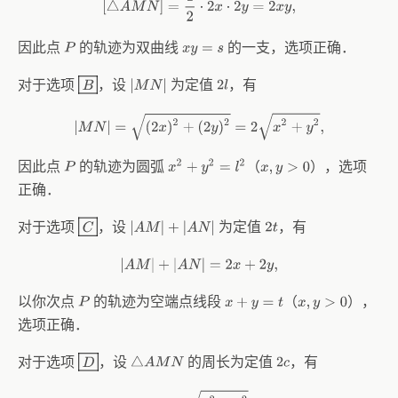
[
△
A
M
N
]
=
1
2
⋅
2
x
⋅
2
y
=
2
x
y
,
因此点
的轨迹为双曲线
的一支，选项正确．
P
x
y
=
s
B
对于选项
，设
为定值
，有
|
M
N
|
2
l
|
M
N
|
=
(
2
x
)
2
+
(
2
y
)
2
=
2
x
2
+
y
2
,
因此点
的轨迹为圆弧
（
），选项
x
2
+
y
2
=
l
2
P
x
,
y
>
0
正确．
C
对于选项
，设
为定值
，有
|
A
M
|
+
|
A
N
|
2
t
|
A
M
|
+
|
A
N
|
=
2
x
+
2
y
,
以你次点
的轨迹为空端点线段
（
），
P
x
+
y
=
t
x
,
y
>
0
选项正确．
D
对于选项
，设
的周长为定值
，有
2
c
△
A
M
N
2
x
+
2
y
+
2
x
2
+
y
2
=
2
c
,