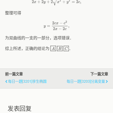
整理可得
y
=
2
c
x
−
c
2
2
x
−
2
c
,
为双曲线的一支的一部分，选项错误．
A
C
B
综上所述，正确的结论为
．
前一篇文章
下一篇文章
每日一题[3201]孪生椭圆
每日一题[3203]分离变量
发表回复