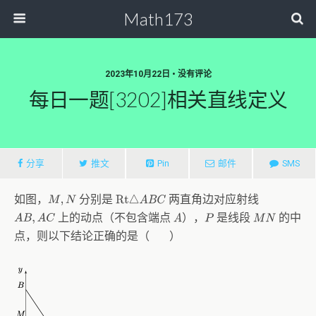
Math173
2023年10月22日 • 没有评论
每日一题[3202]相关直线定义
分享
推文
Pin
邮件
SMS
如图，
分别是
两直角边对应射线
M
,
N
R
t
△
A
B
C
上的动点（不包含端点
），
是线段
的中
A
A
B
,
A
C
P
M
N
点，则以下结论正确的是（ ）