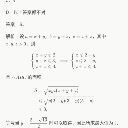
C．
4
D．以上答案都不对
答案 B．
解析 设
，
，
，其中
a
=
x
+
y
b
=
y
+
z
c
=
z
+
x
，则
x
,
y
,
z
>
0
{
x
+
y
⩽
2
,
y
+
z
⩽
3
,
z
+
x
⩽
4
,
⟹
{
x
⩽
2
−
y
,
z
⩽
3
−
y
,
z
+
x
⩽
4
,
且
的面积
△
A
B
C
S
=
x
y
z
(
x
+
y
+
z
)
⩽
y
(
2
−
y
)
(
3
−
y
)
(
5
−
y
)
⩽
3
,
y
=
5
−
13
2
等号当
时可以取得，因此所求最大值为
．
3