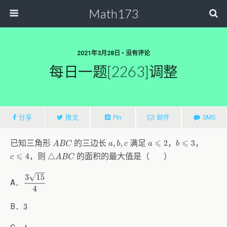
Math173
2021年3月28日 • 没有评论
每日一题[2263]调整
分享
推文
Pin
邮件
SMS
已知三角形
的三边长
满足
，
，
A
B
C
a
,
b
,
c
a
⩽
2
b
⩽
3
，则
的面积的最大值是（ ）
c
⩽
4
△
A
B
C
3
15
4
A．
B．
3