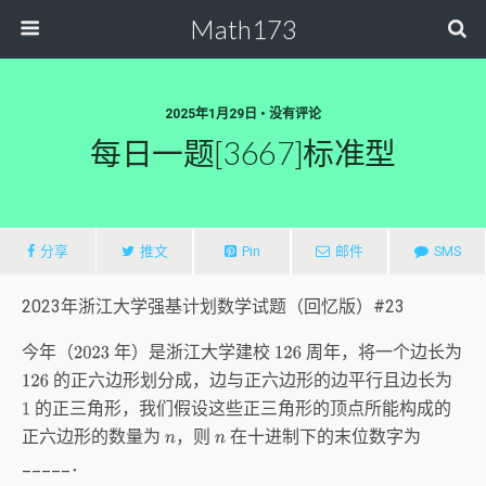
Math173
2025年1月29日 • 没有评论
每日一题[3667]标准型
分享
推文
Pin
邮件
SMS
2023年浙江大学强基计划数学试题（回忆版）#23
今年（
年）是浙江大学建校
周年，将一个边长为
2023
126
的正六边形划分成，边与正六边形的边平行且边长为
126
的正三角形，我们假设这些正三角形的顶点所能构成的
1
正六边形的数量为
，则
在十进制下的末位数字为
n
n
_____．