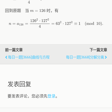
回到原题 当
时，有
m
=
126
n
=
a
126
=
126
2
⋅
127
2
4
=
63
2
⋅
127
2
≡
1
(
mod
10
)
.
前一篇文章
下一篇文章
每日一题[3666]曲线与方程
每日一题[3668]分解分离
发表回复
要发表评论，您必须先
登录
。