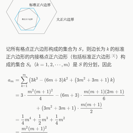
记所有格点正六边形构成的集合为
，则边长为
的标准
S
k
[
1
]
正六边形的内接格点正六边形（包括标准正六边形
）构
成的集合
（
）是
的分划，因此
S
k
S
k
=
1
,
2
,
⋯
,
m
a
m
=
∑
k
=
1
m
(
3
k
3
−
(
6
m
+
3
)
k
2
+
(
3
m
2
+
3
m
+
1
)
k
)
=
3
⋅
m
2
(
m
+
1
)
2
4
−
(
6
m
+
3
)
⋅
m
(