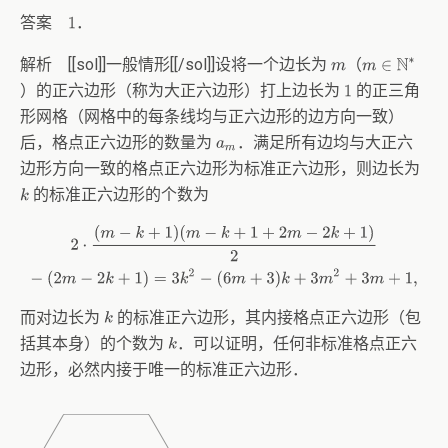
答案
．
1
解析 [[sol]]一般情形[[/sol]]设将一个边长为
（
m
m
∈
N
∗
）的正六边形（称为大正六边形）打上边长为
的正三角
1
形网格（网格中的每条线均与正六边形的边方向一致）
后，格点正六边形的数量为
．满足所有边均与大正六
a
m
边形方向一致的格点正六边形为标准正六边形，则边长为
的标准正六边形的个数为
k
2
⋅
(
m
−
k
+
1
)
(
m
−
k
+
1
+
2
m
−
2
k
+
1
)
2
−
(
2
m
−
2
k
+
1
)
=
3
k
2
−
(
6
m
+
3
)
k
+
3
m
2
+
3
m
+
1
而对边长为
的标准正六边形，其内接格点正六边形（包
k
括其本身）的个数为
．可以证明，任何非标准格点正六
k
边形，必然内接于唯一的标准正六边形．