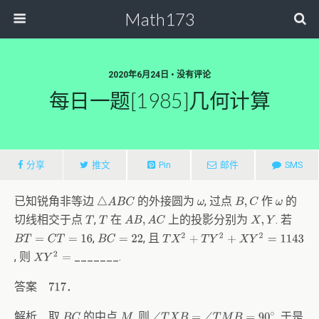
Math173
2020年6月24日 • 没有评论
每日一题[1985]几何计算
分享
推文
Pin
邮件
SMS
已知锐角非等边
的外接圆为
, 过点
作
的
ω
B
,
C
ω
△
A
B
C
切线相交于点
,
在
上的投影分别为
. 若
A
B
,
A
C
T
T
X
,
Y
,
, 且
T
X
2
+
T
Y
2
+
X
Y
2
=
1143
B
T
=
C
T
=
16
B
C
=
22
, 则
_______.
X
Y
2
=
答案
．
717
解析 取
的中点
, 则
, 于是
B
C
M