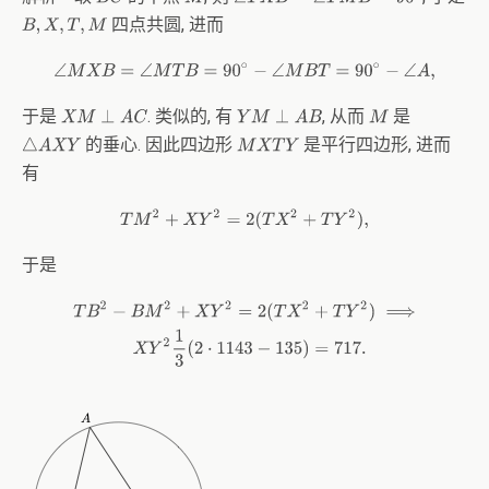
∠
T
X
B
=
∠
T
M
B
=
90
∘
四点共圆, 进而
B
,
X
,
T
,
M
∠
M
X
B
=
∠
M
T
B
=
90
∘
−
∠
M
B
T
=
90
∘
−
∠
A
,
于是
. 类似的, 有
, 从而
是
M
X
M
⊥
A
C
Y
M
⊥
A
B
的垂心. 因此四边形
是平行四边形, 进而
M
X
T
Y
△
A
X
Y
有
T
M
2
+
X
Y
2
=
2
(
T
X
2
+
T
Y
2
)
,
于是
T
B
2
−
B
M
2
+
X
Y
2
=
2
(
T
X
2
+
T
Y
2
)
⟹
X
Y
2
1
3
(
2
⋅
1143
−
135
)
=
717.