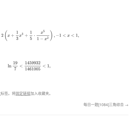
x
1
−
x
<
2
(
x
+
1
3
x
3
+
1
5
⋅
x
5
1
−
x
2
)
,
−
1
<
x
<
1
,
ln
19
7
<
1459932
1461005
<
1
,
数
标签。将
固定链接
加入收藏夹。
每日一题[1084]三角综合
→