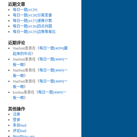
近期文章
每日一题[4129]
每日一题[4128]分离变量
每日一题[4127]递推计数
每日一题[4126]四点共圆
每日一题[4125]边角等差比
近期评论
Starfruit
发表在《
每日一题[4059]藏
起来的中点
》
Starfruit
发表在《
每日一题[4069]一
板一眼
》
Starfruit
发表在《
每日一题[4069]一
板一眼
》
Starfruit
发表在《
每日一题[4069]一
板一眼
》
krishna
发表在《
每日一题[4069]一
板一眼
》
其他操作
注册
登录
条目feed
评论feed
WordPress.org