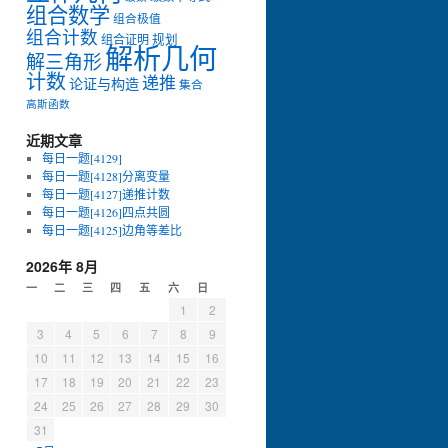
组合数学
组合极值
组合计数
组合证明
规划
解析几何
解三角形
计数
递推
论证与构造
集合
高斯函数
近期文章
每日一题[4129]
每日一题[4128]分离变量
每日一题[4127]递推计数
每日一题[4126]四点共圆
每日一题[4125]边角等差比
2026年 8月
一
二
三
四
五
六
日
1
2
3
4
5
6
7
8
9
10
11
12
13
14
15
16
17
18
19
20
21
22
23
24
25
26
27
28
29
30
31