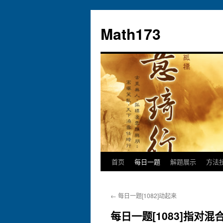
跳
至
Math173
正
文
首页
每日一题
解题展示
方法
←
每日一题[1082]动起来
每日一题[1083]指对混