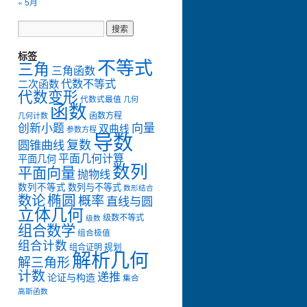
« 5月
标签
不等式
三角
三角函数
代数不等式
二次函数
代数变形
代数式最值
几何
函数
函数方程
几何计数
创新小题
向量
双曲线
参数方程
导数
复数
圆锥曲线
平面几何计算
平面几何
数列
平面向量
抛物线
数列不等式
数列与不等式
数形结合
数论
椭圆
概率
直线与圆
立体几何
级数不等式
级数
组合数学
组合极值
组合计数
组合证明
规划
解析几何
解三角形
计数
递推
论证与构造
集合
高斯函数