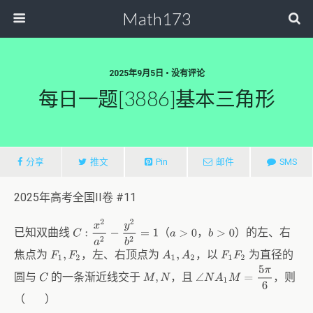
Math173
2025年9月5日 • 没有评论
每日一题[3886]基本三角形
分享
推文
Pin
邮件
SMS
2025年高考全国II卷 #11
C
:
x
2
a
2
−
y
2
b
2
=
1
已知双曲线
（
，
）的左、右
a
>
0
b
>
0
焦点为
，左、右顶点为
，以
为直径的
A
1
,
A
2
F
1
,
F
2
F
1
F
2
∠
N
A
1
M
=
5
π
6
圆与
的一条渐近线交于
，且
，则
C
M
,
N
（ ）