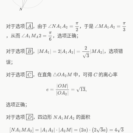
A
∠
N
A
1
A
2
=
π
2
∠
M
A
1
A
2
=
π
3
对于选项
，由于
，于是
∠
A
1
M
A
2
=
π
6
，从而
，选项正确；
|
M
A
1
|
=
2
|
A
1
A
2
|
=
2
3
|
M
A
2
|
B
对于选项
，
，选项错
误；
C
对于选项
，在直角
中，可得
的离心率
C
△
O
A
2
M
e
=
|
O
M
|
|
O
A
2
|
=
13
,
选项正确；
D
对于选项
，四边形
的面积
N
A
1
M
A
2
[
N
A
1
M
A
2
]
=
|
A
1
A
2
|
⋅
|
A
2
M
|
=
(
2
a
)
⋅
(
2
3
a
)
=
4
3
⋅
a
2
=
8
3
,