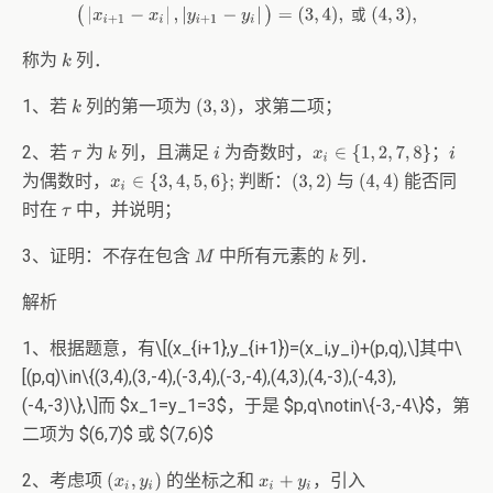
或
(
|
x
i
+
1
−
x
i
|
,
|
y
i
+
1
−
y
i
|
)
=
(
3
,
4
)
,
或
(
4
,
3
)
,
称为
列．
k
1、若
列的第一项为
，求第二项；
(
3
,
3
)
k
2、若
为
列，且满足
为奇数时，
；
τ
k
i
i
x
i
∈
{
1
,
2
,
7
,
8
}
为偶数时，
判断：
与
能否同
(
3
,
2
)
(
4
,
4
)
x
i
∈
{
3
,
4
,
5
,
6
}
;
时在
中，并说明；
τ
3、证明：不存在包含
中所有元素的
列．
M
k
解析
1、根据题意，有
\[
(x_{i+1},y_{i+1})=(x_i,y_i)+(p,q),
\]
其中
\
[
(p,q)\in\{(3,4),(3,-4),(-3,4),(-3,-4),(4,3),(4,-3),(-4,3),
(-4,-3)\},
\]
而
$
x_1=y_1=3
$
，于是
$
p,q\notin\{-3,-4\}
$
，第
二项为
$
(6,7)
$
或
$
(7,6)
$
2、考虑项
的坐标之和
，引入
(
x
i
,
y
i
)
x
i
+
y
i