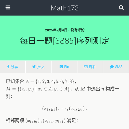
Math173
2025年9月4日 • 没有评论
每日一题[3885]序列测定
分享
推文
Pin
邮件
SMS
已知集合
，
A
=
{
1
,
2
,
3
,
4
,
5
,
6
,
7
,
8
}
，从
中选出
构成一
M
n
M
=
{
(
x
i
,
y
i
)
∣
x
i
∈
A
,
y
i
∈
A
}
列：
(
x
1
,
y
1
)
,
⋯
,
(
x
n
,
y
n
)
.
相邻两项
满足：
(
x
i
,
y
i
)
,
(
x
i
+
1
,
y
i
+
1
)