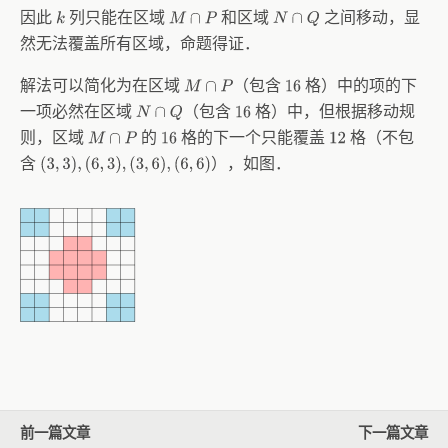
因此
列只能在区域
和区域
之间移动，显
k
M
∩
P
N
∩
Q
然无法覆盖所有区域，命题得证．
解法可以简化为在区域
（包含
格）中的项的下
M
∩
P
16
一项必然在区域
（包含
格）中，但根据移动规
N
∩
Q
16
则，区域
的
格的下一个只能覆盖
格（不包
M
∩
P
16
12
含
），如图．
(
3
,
3
)
,
(
6
,
3
)
,
(
3
,
6
)
,
(
6
,
6
)
前一篇文章
下一篇文章