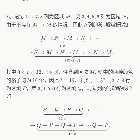
3、记第
列为区域
，第
列为区域
，
1
,
2
,
7
,
8
M
3
,
4
,
5
,
6
N
由于不存在
的情况，因此
列的移动路线形如
M
→
M
k
M
→
N
→
M
→
N
⏟
t
对
→
⋯
→
N
→
M
→
N
→
M
→
⋯
N
→
M
⏟
(
32
−
t
)
对
,
对
对
其中
，
．注意到区域
中的两种颜色
0
⩽
t
⩽
32
M
,
N
t
∈
N
的格子均为
个，因此
． 同理，记第
行
16
t
=
16
1
,
2
,
7
,
8
为区域
，第
行为区域
，则
列的行动路线形
P
3
,
4
,
5
,
6
Q
k
如
P
→
Q
→
P
→
Q
⏟
16
对
→
⋯
→
Q
→
P
→
Q
→
P
→
⋯
Q
→
P
⏟
16
对
,
对
对