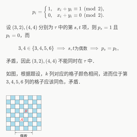
p
i
=
{
1
,
x
i
+
y
i
≡
1
(
mod
2
)
,
0
,
x
i
+
y
i
≡
0
(
mod
2
)
.
设
分别为
中的第
项，则
且
(
3
,
2
)
,
(
4
,
4
)
τ
s
,
t
p
s
=
1
，而
p
t
=
0
为
偶
数
3
,
4
∈
{
3
,
4
,
5
,
6
}
⟹
s
,
t
为偶数
⟹
p
s
=
p
t
,
矛盾，因此
不能同时在
中．
(
3
,
2
)
,
(
4
,
4
)
τ
如图，根据题设，
列对应的格子颜色相间，进而位于第
k
列的格子应该同色，矛盾．
3
,
4
,
5
,
6