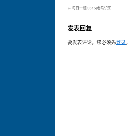
←
每日一题[3615]老马识图
发表回复
要发表评论，您必须先
登录
。