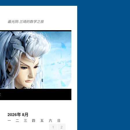
最光阴-兰琦的数学之旅
解
2026年 8月
一
二
三
四
五
六
日
1
2