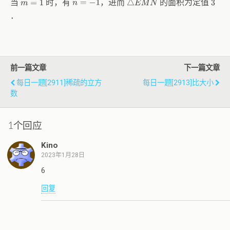
当
时，有
，进而
的面积为定值
m
=
1
n
=
−
1
3
△
E
M
N
．
前一篇文章
下一篇文章
每日一题[2911]稀疏的立方
每日一题[2913]比大小
数
1个回应
Kino
2023年1月28日
6
回复