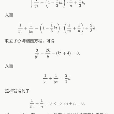
从而
1
y
1
+
1
y
2
=
(
1
−
1
3
k
t
)
⋅
(
1
m
+
1
n
)
+
2
3
k
.
联立
与椭圆方程，可得
P
Q
3
y
2
−
2
k
y
−
(
k
2
+
4
)
=
0
,
从而
1
y
1
+
1
y
2
=
2
3
k
,
这样就得到了
1
m
+
1
n
=
0
⟺
m
+
n
=
0
,