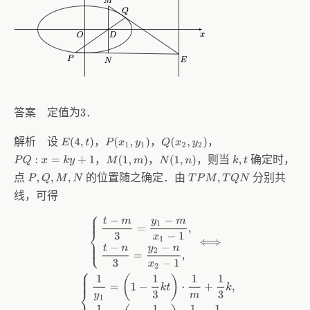
答案 定值为
．
3
解析 设
，
，
，
E
(
4
,
t
)
P
(
x
1
,
y
1
)
Q
(
x
2
,
y
2
)
，
，
，则当
确定时，
M
(
1
,
m
)
N
(
1
,
n
)
P
Q
:
x
=
k
y
+
1
k
,
t
点
的位置随之确定．由
分别共
P
,
Q
,
M
,
N
T
P
M
,
T
Q
N
线，可得
{
t
−
m
3
=
y
1
−
m
x
1
−
1
,
t
−
n
3
=
y
2
−
n
x
2
−
1
,
⟺
{
1
y
1
=
(
1
−
1
3
k
t
)
⋅
1
m
+
1
3
k
,
1
y
2
=
(
1
−