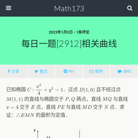
Math173
2023年1月5日 • 1条评论
每日一题[2912]相关曲线
分享
推文
Pin
邮件
SMS
C
:
x
2
4
+
y
2
=
1
已知椭圆
．过点
且不经过点
D
(
1
,
0
)
的直线与椭圆交于
两点，直线
与直线
M
(
1
,
1
)
P
,
Q
M
Q
交于
点，直线
与直线
交于
点．求
x
=
4
E
P
E
M
D
N
证：
的面积为定值．
△
E
M
N