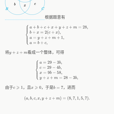
根据题意有
{
a
+
b
+
c
+
x
+
y
+
z
+
m
=
28
,
b
+
x
=
2
(
c
+
x
)
,
a
=
y
+
z
+
m
+
1
,
a
=
b
+
c
,
将
看成一个整体，可得
y
+
z
+
m
{
a
=
29
−
3
b
,
c
=
29
−
4
b
,
x
=
9
b
−
58
,
y
+
z
+
m
=
28
−
3
b
,
由于
，且
，于是
，进而
c
⩾
1
x
⩾
0
b
=
7
(
a
,
b
,
c
,
x
,
y
+
z
+
m
)
=
(
8
,
7
,
1
,
5
,
7
)
.