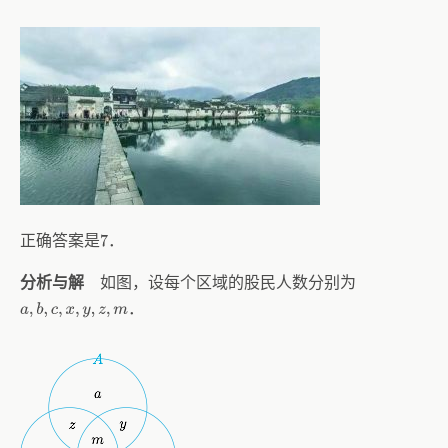
正确答案是
．
7
如图，设每个区域的股民人数分别为
分析与解
．
a
,
b
,
c
,
x
,
y
,
z
,
m