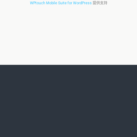
WPtouch Mobile Suite for WordPress
提供支持