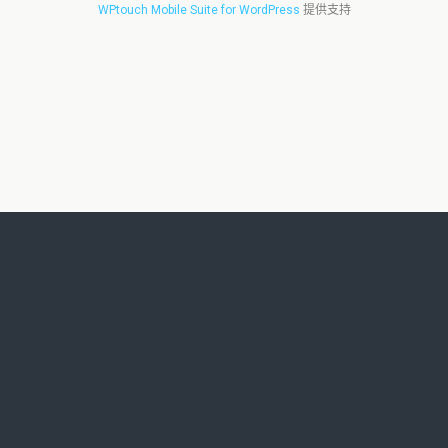
WPtouch Mobile Suite for WordPress
提供支持