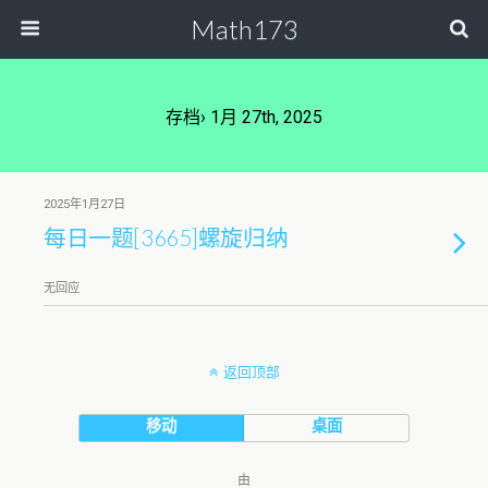
Math173
存档› 1月 27th, 2025
2025年1月27日
每日一题[3665]螺旋归纳
无回应
返回顶部
移动
桌面
由