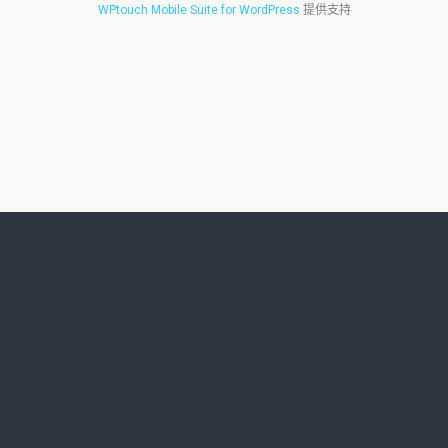
WPtouch Mobile Suite for WordPress
提供支持