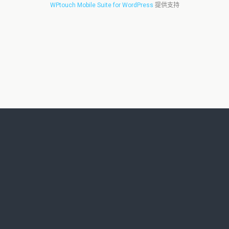
WPtouch Mobile Suite for WordPress
提供支持