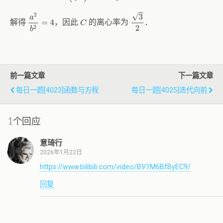
3
2
a
2
b
2
=
4
解得
，因此
的离心率为
．
C
前一篇文章
下一篇文章
每日一题[4023]函数与方程
每日一题[4025]迭代向前
1个回应
意琦行
2026年1月22日
https://www.bilibili.com/video/BV1M6BfByEC9/
回复