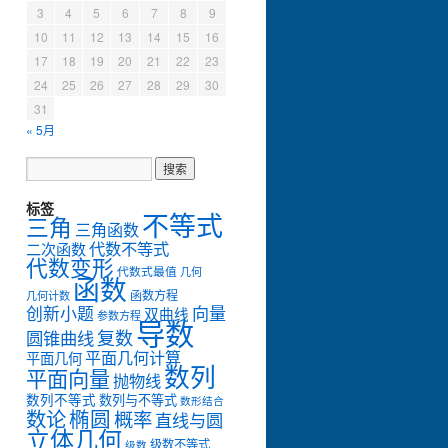
3
4
5
6
7
8
9
10
11
12
13
14
15
16
17
18
19
20
21
22
23
24
25
26
27
28
29
30
31
« 5月
标签
不等式
三角
三角函数
代数不等式
二次函数
代数变形
代数式最值
几何
函数
函数方程
几何计数
创新小题
向量
双曲线
参数方程
导数
复数
圆锥曲线
平面几何计算
平面几何
数列
平面向量
抛物线
数列不等式
数列与不等式
数形结合
数论
椭圆
概率
直线与圆
立体几何
级数不等式
级数