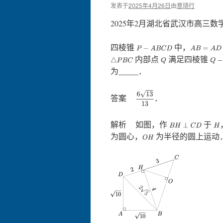
发表于
2025年4月26日
由
意琦行
2025年2月湖北省武汉市高三数学
四棱锥
中，
A
B
=
A
D
=
1
P
−
A
B
C
D
内部点
满足四棱锥
Q
Q
−
△
P
B
C
为_____．
6
13
13
答案
．
解析 如图，作
于
H
B
H
⊥
C
D
为圆心，
为半径的圆上运动
O
H