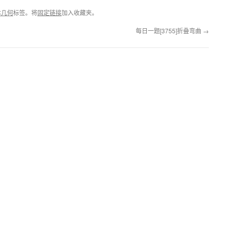
体几何
标签。将
固定链接
加入收藏夹。
每日一题[3755]折叠弯曲
→