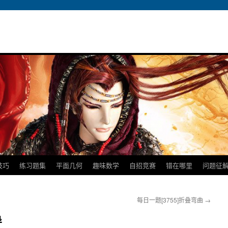
技巧
练习题集
平面几何
趣味数学
自招竞赛
错在哪里
问题征
每日一题[3755]折叠弯曲
→
导