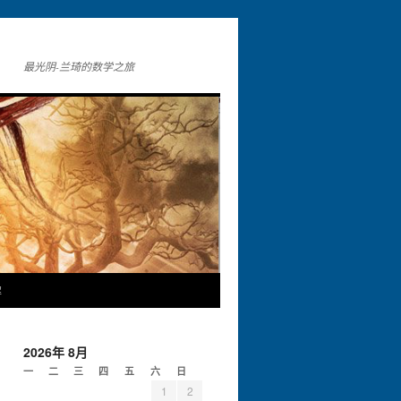
最光阴-兰琦的数学之旅
解
2026年 8月
一
二
三
四
五
六
日
1
2