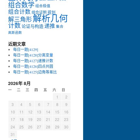
组合数学
组合极值
组合计数
组合证明
规划
解析几何
解三角形
B
A
D
]
)
,
计数
递推
论证与构造
集合
高斯函数
近期文章
每日一题[4129]
每日一题[4128]分离变量
每日一题[4127]递推计数
每日一题[4126]四点共圆
每日一题[4125]边角等差比
2026年 8月
一
二
三
四
五
六
日
1
2
3
4
5
6
7
8
9
10
11
12
13
14
15
16
17
18
19
20
21
22
23
24
25
26
27
28
29
30
31