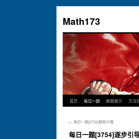
跳
至
Math173
正
文
首页
每日一题
解题展示
方法
←
每日一题[3753]映射计数
每日一题[3754]逐步引