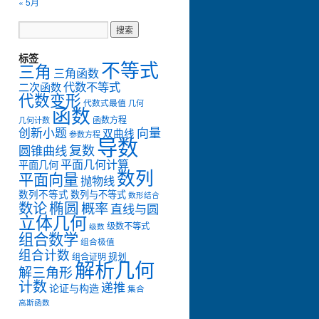
« 5月
标签
不等式
三角
三角函数
代数不等式
二次函数
代数变形
代数式最值
几何
函数
函数方程
几何计数
创新小题
向量
双曲线
参数方程
导数
复数
圆锥曲线
平面几何计算
平面几何
数列
平面向量
抛物线
数列不等式
数列与不等式
数形结合
数论
椭圆
概率
直线与圆
立体几何
级数不等式
级数
组合数学
组合极值
组合计数
组合证明
规划
解析几何
解三角形
计数
递推
论证与构造
集合
高斯函数