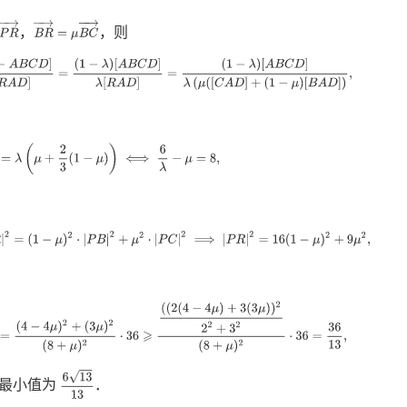
B
R
→
=
μ
B
C
→
P
R
→
，
，则
A
B
C
D
]
λ
[
P
−
R
A
D
]
=
(
1
−
λ
)
[
A
B
C
D
]
λ
[
R
A
D
]
=
(
1
−
λ
)
[
A
B
C
D
]
λ
(
μ
(
[
C
A
D
]
+
(
1
−
μ
)
[
2
(
1
−
λ
)
=
λ
(
μ
+
2
3
(
1
−
μ
)
)
⟺
6
λ
−
μ
=
8
,
→
⟹
|
P
R
|
2
=
(
1
−
μ
)
2
⋅
|
P
B
|
2
+
μ
2
⋅
|
P
C
|
2
⟹
|
P
R
|
2
=
16
(
1
−
μ
)
2
+
9
μ
2
,
4
μ
)
2
+
(
3
μ
)
2
(
8
+
μ
)
2
⋅
36
⩾
(
(
2
(
4
−
4
μ
)
+
3
(
3
μ
)
)
2
2
2
+
3
2
(
8
+
μ
)
2
⋅
36
=
36
13
,
6
13
13
最小值为
．