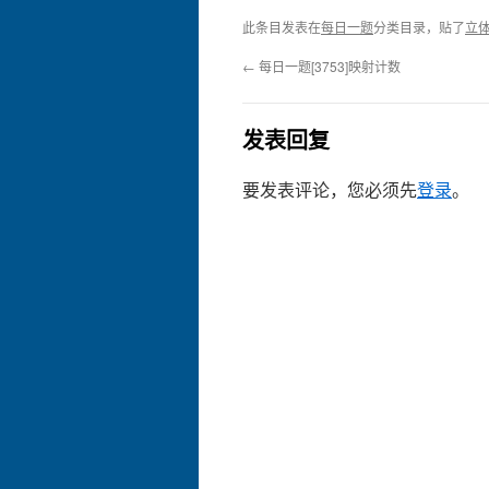
此条目发表在
每日一题
分类目录，贴了
立
←
每日一题[3753]映射计数
发表回复
要发表评论，您必须先
登录
。