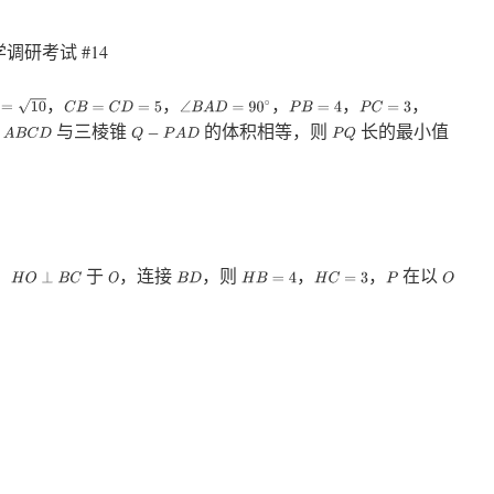
调研考试 #14
，
，
，
，
，
0
C
B
=
C
D
=
5
P
B
=
4
P
C
=
3
∠
B
A
D
=
90
∘
与三棱锥
的体积相等，则
长的最小值
A
B
C
D
Q
−
P
A
D
P
Q
，
于
，连接
，则
，
，
在以
O
B
D
H
B
=
4
H
C
=
3
P
O
H
O
⊥
B
C
．