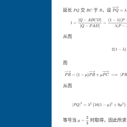
P
Q
→
=
λ
延长
交
于
，设
P
Q
B
C
R
1
=
[
Q
−
A
B
C
D
]
[
Q
−
P
A
D
]
=
(
1
−
λ
)
[
P
−
从而
而
P
R
→
=
(
1
−
μ
)
P
B
→
+
μ
P
C
从而
|
P
Q
|
2
=
λ
2
(
16
(
1
−
μ
)
2
+
9
μ
2
)
=
(
4
−
μ
=
2
3
等号当
时取得，因此所求