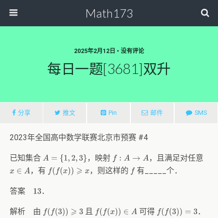
Math173
2025年2月12日 • 没有评论
每日一题[3681]双升
分享
推文
Pin
邮件
SMS
2023年全国高中数学联赛北京市预赛 #4
已知集合
，映射
，且满足对任意
A
=
{
1
,
2
,
3
}
f
:
A
→
A
，有
，则这样的
有_____个．
f
(
f
(
x
)
)
⩾
x
f
x
∈
A
答案
．
13
解析 由
且
可得
．
f
(
f
(
3
)
)
⩾
3
f
(
f
(
3
)
)
=
3
f
(
f
(
x
)
)
∈
A