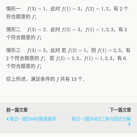
情形一
．此时
，
，有
个
f
(
3
)
=
1
f
(
1
)
=
3
f
(
2
)
=
1
,
2
2
符合题意的
；
f
情形二
．此时
，
，有
f
(
3
)
=
2
f
(
2
)
=
3
f
(
1
)
=
1
,
2
,
3
3
个符合题意的
；
f
情形三
，此时 若
，则
，有
f
(
3
)
=
3
f
(
2
)
=
1
f
(
1
)
=
2
,
3
个符合题意的
； 若
，
，有
f
(
2
)
=
2
,
3
f
(
1
)
=
1
,
2
,
3
2
f
6
个符合题意的
；
f
综上所述，满足条件的
共有
个．
f
13
前一篇文章
下一篇文章
每日一题[3680]冤家路窄
每日一题[3682]三角与因式分解