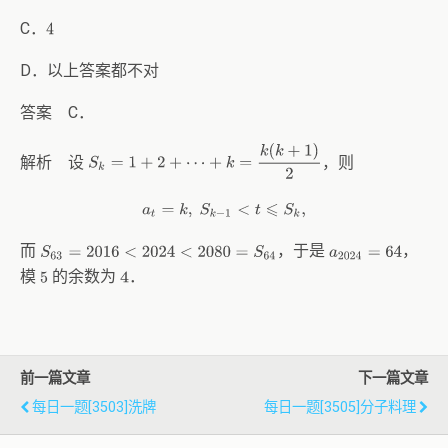
C．
4
D．以上答案都不对
答案 C．
S
k
=
1
+
2
+
⋯
+
k
=
k
(
k
+
1
)
2
解析 设
，则
a
t
=
k
,
S
k
−
1
<
t
⩽
S
k
,
而
，于是
，
S
63
=
2016
<
2024
<
2080
=
S
64
a
2024
=
64
模
的余数为
．
5
4
前一篇文章
下一篇文章
每日一题[3503]洗牌
每日一题[3505]分子料理