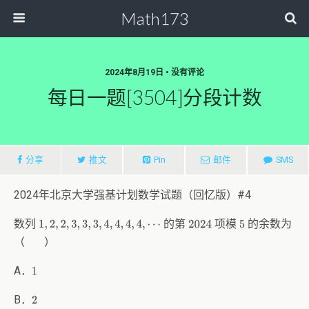
Math173
2024年8月19日 • 没有评论
每日一题[3504]分段计数
分享
推文
Pin
邮件
SMS
2024年北京大学强基计划数学试题（回忆版）#4
数列
的第
项模
的余数为
2024
5
1
,
2
,
2
,
3
,
3
,
3
,
4
,
4
,
4
,
4
,
⋯
（ ）
A．
1
B．
2