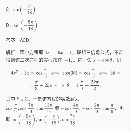
sin
(
−
π
18
)
C．
sin
(
−
5
π
18
)
D．
答案 ACD．
解析 题中方程即
，联想三倍角公式，不难
8
x
3
−
6
x
=
1
得到该三次方程的实根都在
内，设
，则
[
−
1
,
1
]
x
=
cos
θ
4
x
3
−
3
x
=
cos
π
3
⟺
cos
(
3
θ
)
=
cos
π
3
⟺
3
θ
=
±
π
3
+
2
k
π
⟺
θ
=
±
π
9
+
2
k
π
3
,
其中
，于是该方程的实数解为
k
∈
Z
cos
π
9
,
cos
7
π
9
,
cos
13
π
9
−
cos
4
π
9
,
−
cos
2
π
9
,
cos
π
9
即
，也
sin
(
−
5
π
18
)
,
sin
(
−
π
18
)
,
sin
7
π
18
即
．