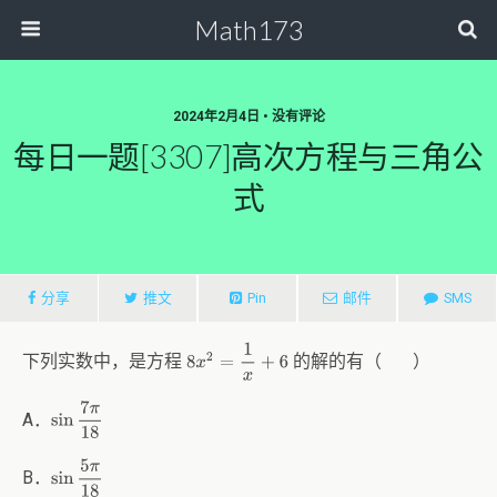
Math173
2024年2月4日 • 没有评论
每日一题[3307]高次方程与三角公
式
分享
推文
Pin
邮件
SMS
8
x
2
=
1
x
+
6
下列实数中，是方程
的解的有（ ）
sin
7
π
18
A．
sin
5
π
18
B．