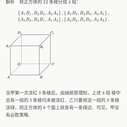
解析 将正方体的
条棱分成
组：
12
4
{
A
1
B
1
,
B
2
B
3
,
A
3
A
4
}
,
{
A
2
B
2
,
B
3
B
4
,
A
4
A
1
}
,
{
A
3
B
3
,
B
4
B
1
,
A
1
A
2
}
,
{
A
4
B
当甲第一次涂红
条棱后，由抽屉原理知，上述
组 棱中
3
4
总有一组的
条棱均未被涂红．乙只要将这一组的
条棱
3
3
涂绿，则正方体的
个面上就各有一条绿边．可见，甲没
6
有必胜策略．