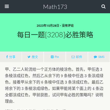
Math173
2023年10月28日 • 没有评论
每日一题[3208]必胜策略
分享
推文
Pin
邮件
SMS
甲、乙二人轮流给一个正方体的棱涂色，首先，甲任选
3
条棱涂成红色，然后乙从余下的
条棱中任选
条涂成绿
9
3
色，接着甲从余下的
条棱中任选
条涂成红色，最后乙
6
3
将余下的
条棱涂成绿色，如果甲能将某个面上的
条边
3
4
全都涂成红色，甲就获胜，试问甲有必胜的策略吗？说明
理由．