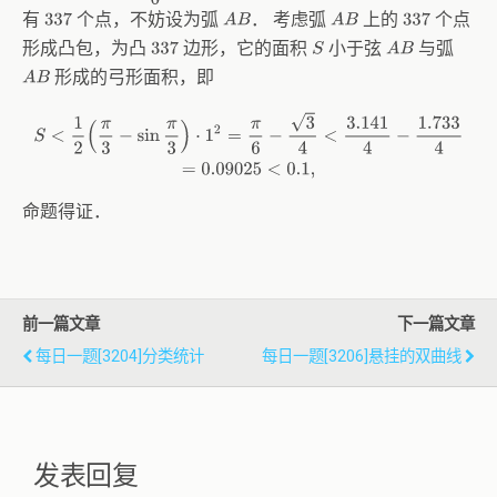
有
个点，不妨设为弧
． 考虑弧
上的
个点
A
B
A
B
337
337
形成凸包，为凸
边形，它的面积
小于弦
与弧
A
B
337
S
形成的弓形面积，即
A
B
S
<
1
2
(
π
3
−
sin
π
3
)
⋅
1
2
=
π
6
−
3
4
<
3.141
4
−
1.733
4
=
0.09025
<
0.1
,
命题得证．
前一篇文章
下一篇文章
每日一题[3204]分类统计
每日一题[3206]悬挂的双曲线
发表回复