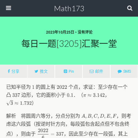
Math173
2023年10月25日 • 没有评论
每日一题[3205]汇聚一堂
分享
推文
Pin
邮件
SMS
已知半径为
的圆上有
个点，求证：至少存在一个
1
2022
凸
边形，它的面积小于
．（
，
337
0.1
π
≈
3.142
3
≈
1.732
）
解析 将圆周六等分，分点分别为
，则考
A
,
B
,
C
,
D
,
E
,
F
虑这六段弧（按逆时针方向，每段弧包含起点但不包含终
2022
6
=
337
点），则由于
，因此至少存在一段弧，其上