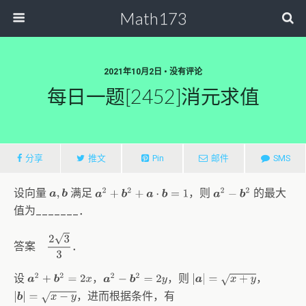
Math173
2021年10月2日 • 没有评论
每日一题[2452]消元求值
分享
推文
Pin
邮件
SMS
设向量
满足
，则
的最大
a
2
+
b
2
+
a
⋅
b
=
1
a
2
−
b
2
a
,
b
值为_______．
2
3
3
答案
．
设
，
，则
，
a
2
−
b
2
=
2
y
a
2
+
b
2
=
2
x
|
a
|
=
x
+
y
，进而根据条件，有
|
b
|
=
x
−
y