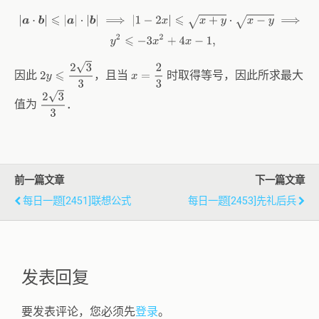
|
a
⋅
b
|
⩽
|
a
|
⋅
|
b
|
⟹
|
1
−
2
x
|
⩽
x
+
y
⋅
x
−
y
⟹
y
2
⩽
−
3
x
2
+
4
x
−
1
,
2
y
⩽
2
3
3
x
=
2
3
因此
，且当
时取得等号，因此所求最大
2
3
3
值为
．
前一篇文章
下一篇文章
每日一题[2451]联想公式
每日一题[2453]先礼后兵
发表回复
要发表评论，您必须先
登录
。