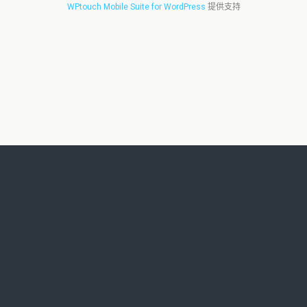
WPtouch Mobile Suite for WordPress
提供支持