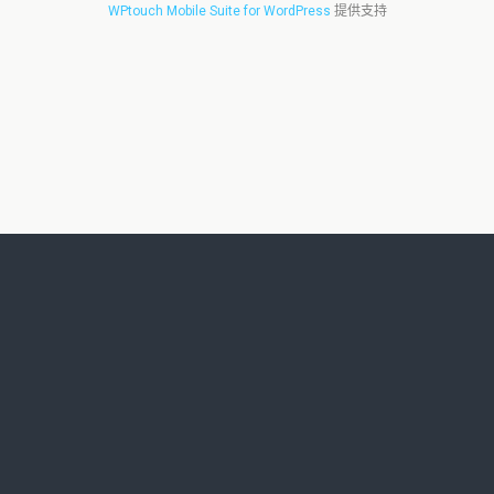
WPtouch Mobile Suite for WordPress
提供支持